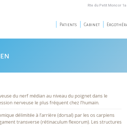
Rte du Petit Moncor 1a 
Patients
Cabinet
Ergothér
Patients
Cabinet
Ergothér
ien
euse du nerf médian au niveau du poignet dans le
ession nerveuse le plus fréquent chez l’humain.
mique délimitée à l’arrière (dorsal) par les os carpiens
ligament transverse (rétinaculum flexorum). Les structures