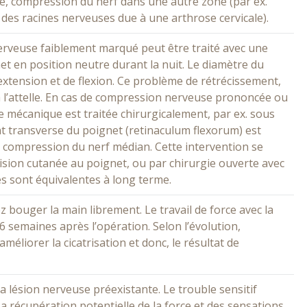
e, compression du nerf dans une autre zone (par ex.
es racines nerveuses due à une arthrose cervicale).
rveuse faiblement marqué peut être traité avec une
net en position neutre durant la nuit. Le diamètre du
rextension et de flexion. Ce problème de rétrécissement,
à l’attelle. En cas de compression nerveuse prononcée ou
e mécanique est traitée chirurgicalement, par ex. sous
ent transverse du poignet (retinaculum flexorum) est
a compression du nerf médian. Cette intervention se
sion cutanée au poignet, ou par chirurgie ouverte avec
s sont équivalentes à long terme.
 bouger la main librement. Le travail de force avec la
6 semaines après l’opération. Selon l’évolution,
méliorer la cicatrisation et donc, le résultat de
a lésion nerveuse préexistante. Le trouble sensitif
 récupération potentielle de la force et des sensations