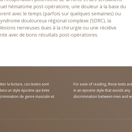
tuel hématome post-opératoire, une douleur à la base du
orent avec le temps (parfois sur quelques semaines) ou
e syndrome douloureux régional complexe (SDRC), la
 lésions nerveuses dues à la chirurgie ou une récidive
rante avec de bons résultats post-opératoires.
liter la lecture, ces textes sont
For ease of reading, these texts are
ans un style épicène qui évite
in an epicene style that avoids any
scrimination de genre masculin et
discrimination between men and 