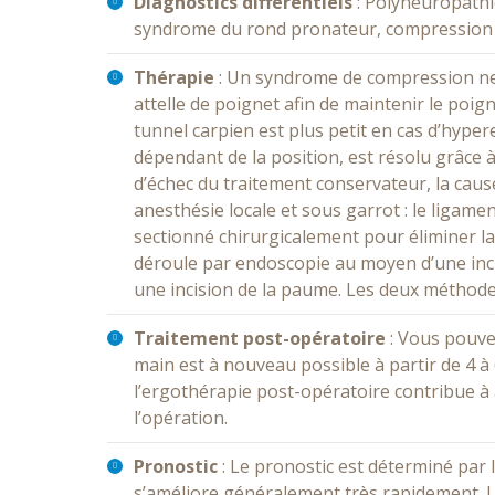
Diagnostics différentiels
: Polyneuropathi
syndrome du rond pronateur, compression d
Thérapie
: Un syndrome de compression ne
attelle de poignet afin de maintenir le poig
tunnel carpien est plus petit en cas d’hype
dépendant de la position, est résolu grâce 
d’échec du traitement conservateur, la caus
anesthésie locale et sous garrot : le ligam
sectionné chirurgicalement pour éliminer l
déroule par endoscopie au moyen d’une inci
une incision de la paume. Les deux méthode
Traitement post-opératoire
: Vous pouvez
main est à nouveau possible à partir de 4 à 
l’ergothérapie post-opératoire contribue à a
l’opération.
Pronostic
: Le pronostic est déterminé par l
s’améliore généralement très rapidement. La