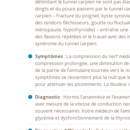
délimitant le tunnel carpien ne sont pas éla
doigts et du pouce passent par le tunnel c
carpien – fracture du poignet, kyste synov
des tendons fléchisseurs, goutte ou fluctua
ménopause, hypothyroïdie) – entraîne une a
des flexions répétées et le travail avec de
syndrome du tunnel carpien.
Symptômes
: La compression du nerf média
compression prolongée, une diminution de l
de la partie de l’annulaire tournée vers le 
symptômes se ressentent plus la nuit que l
pour atténuer les picotements. La douleur ir
Diagnostic
: Hormis l’anamnèse et l’exame
avec mesure de la vitesse de conduction ne
souvent nécessaires. Votre médecin de famille
glycémie et dysfonctionnement de la thyroïd