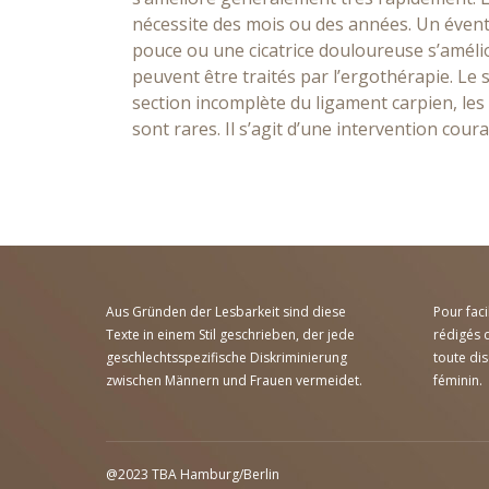
nécessite des mois ou des années. Un éven
pouce ou une cicatrice douloureuse s’améli
peuvent être traités par l’ergothérapie. L
section incomplète du ligament carpien, les
sont rares. Il s’agit d’une intervention cou
Aus Gründen der Lesbarkeit sind diese
Pour faci
Texte in einem Stil geschrieben, der jede
rédigés d
geschlechtsspezifische Diskriminierung
toute di
zwischen Männern und Frauen vermeidet.
féminin.
@2023
TBA Hamburg
/
Berlin