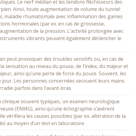
stiques. Le nerf médian et les tendons fléchisseurs des
arpien. Ainsi, toute augmentation de volume du tunnel
ial, maladie rhumatismale avec inflammation des gaines
tions hormonales (par ex. en cas de grossesse,
ugmentation de la pression. L’activité prolongée avec
s instruments vibrants peuvent également déclencher le
n peut provoquer des troubles sensitifs ou, en cas de
a sensation au niveau du pouce, de l’index, du majeur et
majeur, ainsi qu’une perte de force du pouce. Souvent, les
e jour. Les personnes concernées secouent leurs mains
radie parfois dans l’avant-bras.
n clinique souvent typiques, un examen neurologique
rveuse (ENMG), ainsi qu’une échographie s’avèrent
 vérifiera les causes possibles (par ex. altération de la
e) au moyen d’un test en laboratoire.