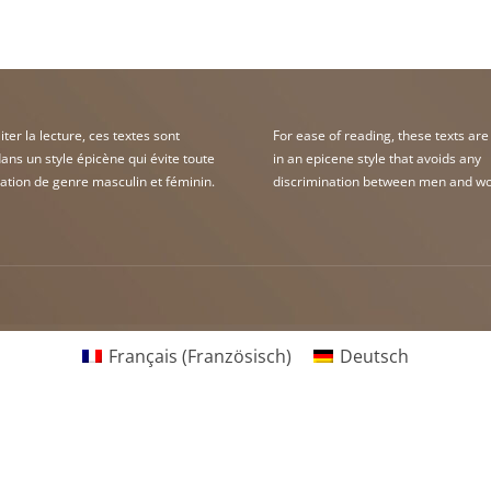
liter la lecture, ces textes sont
For ease of reading, these texts are
ans un style épicène qui évite toute
in an epicene style that avoids any
ation de genre masculin et féminin.
discrimination between men and w
Français
(
Französisch
)
Deutsch